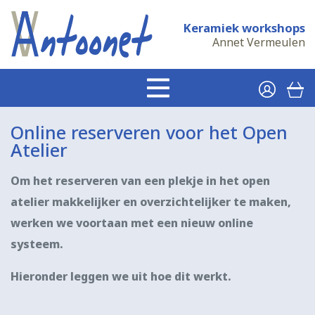
Deze website gebruikt functies
waarbij cookies zowel noodzakelijk
als handig zijn.
-
bekijk details
Cookies toestaan